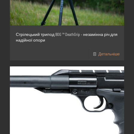
Стрілецький трипод BOG ™ DeathGrip – незамінна річ для
надійної опори
Детальніше