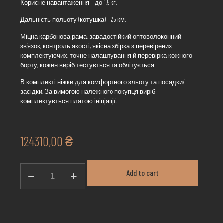
Корисне навантаження – до 1,5 кг.
Дальність польоту (котушка) – 25 км.
Міцна карбонова рама, завадостійкий оптоволоконний
зв’язок, контроль якості, якісна збірка з перевірених
комплектуючих, точне налаштування й перевірка кожного
борту, кожен виріб тестується та облітується.
В комплекті ніжки для комфортного зльоту та посадки/
засідки. За вимогою належного покупця виріб
комплектується платою ініціації.
.
124310,00
₴
DERUN
Add to cart
1330
O
/
25km
кількість