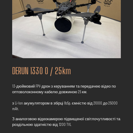
DERUN 1330 O / 25km
13-дюймовий FPV-дрон з керуванням та передачею відео по
оптоволоконному кабелю довжиною 25 км.
з Li-Ion акумулятором в збірці 8s5p, ємністю від 21000 до 25000
mAh.
З аналоговою відеокамерою підвищеної світлочутливості та
роздільною здатністю від 1200 TVL