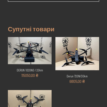
Супутні товари
DERUN 1020NO / 20km
115050,00
₴
Derun 720N/30km
66105,00
₴