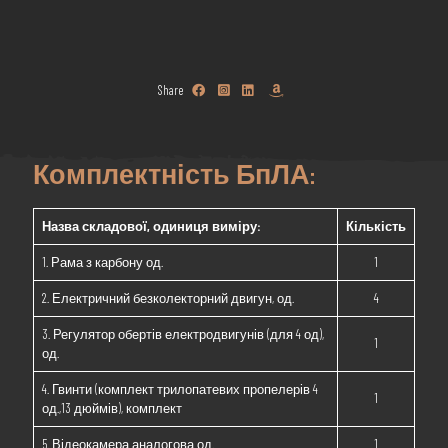
Share
н <
Комплектність БпЛА:
Назва складової, одиниця виміру:
Кількість
1. Рама з карбону од.
1
2. Електричний безколекторний двигун, од.
4
3. Регулятор обертів електродвигунів (для 4 од),
1
од.
4. Гвинти (комплект трилопатевих пропелерів 4
1
од.,13 дюймів), комплект
5. Відеокамера аналогова од.
1