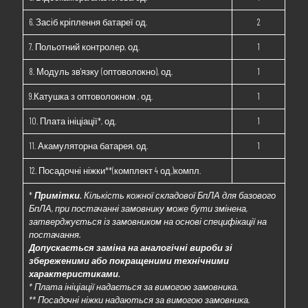
6. Засіб кріплення батареї од.
2
7. Польотний контролер, од.
1
8. Модуль зв'язку (оптоволокно), од.
1
9.Катушка з оптоволокном , од.
1
10. Плата ініціації*, од.
1
11. Акамуляторна батарея, од.
1
12. Посадочні ніжки**(комплект 4 од.)компл.
*
Примітки.
Кількість кожної складової БпЛА для базового
БпЛА, при постачанні замовнику може бути змінена,
затверджується із замовником на основі специфікації на
постачання.
Допускається заміна на аналогічні вироби зі
збереженими або покращеними технічними
характеристиками.
* Плата ініціації надається за вимогою замовника.
** Посадочні ніжки надаються за вимогою замовника.