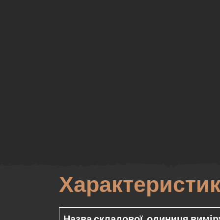
н <
Характеристик
Назва складової, одиниця вимір