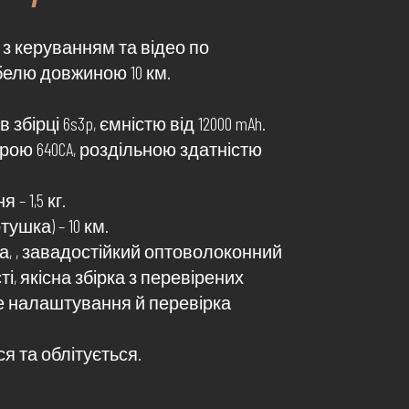
 з керуванням та відео по
елю довжиною 10 км.
 збірці 6s3p, ємністю від 12000 mAh.
рою 640CA, роздільною здатністю
– 1,5 кг.
ушка) – 10 км.
, , завадостійкий оптоволоконний
ті, якісна збірка з перевірених
е налаштування й перевірка
я та облітується.