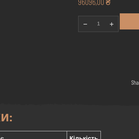
96096,00
₴
DERUN
1025NO
/
10km
кількість
Sha
и:
у:
Кількість