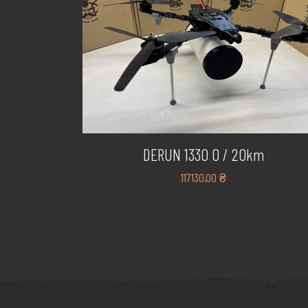
DERUN 1330 O / 20km
117130,00
₴