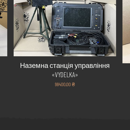
Наземна станція управління
«VYDELKA»
98400,00
₴