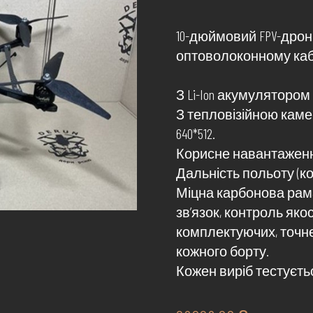
10-дюймовий FPV-дрон
оптоволоконному каб
З Li-Ion акумулятором в
З тепловізійною каме
640*512.
Корисне навантаження 
Дальність польоту (кот
Міцна карбонова рама
зв’язок, контроль якос
комплектуючих, точн
кожного борту.
Кожен виріб тестуєтьс