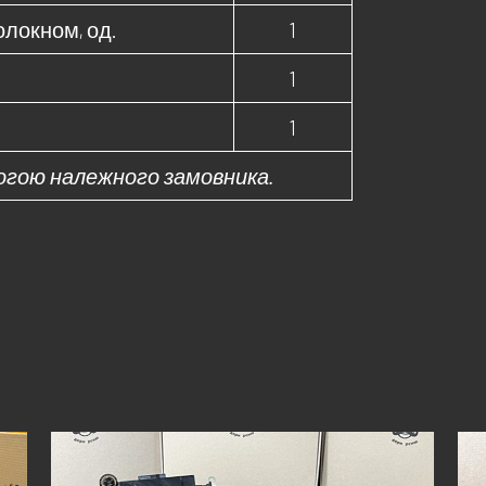
олокном, од.
1
1
1
могою належного замовника.