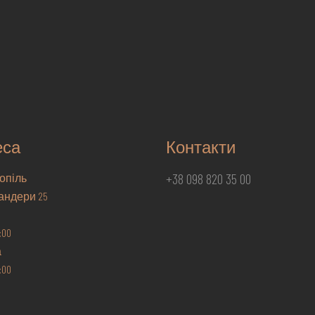
еса
Контакти
+38 098 820 35 00
опіль
андери 25
9:00
а
7:00