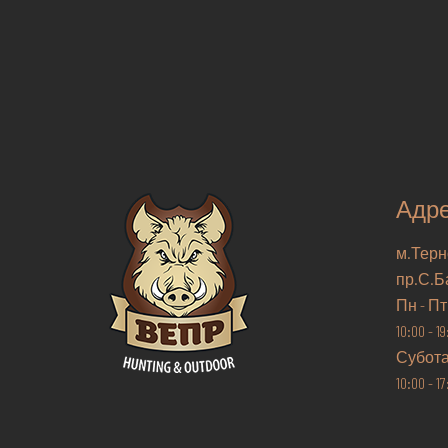
Адр
м.Терн
пр.С.Б
Пн - Пт
10:00 - 1
Субот
10:00 - 1