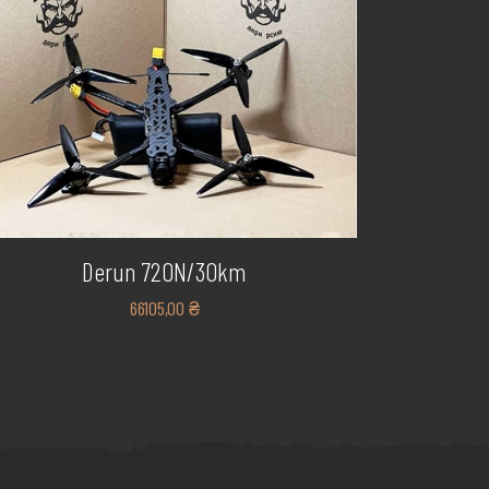
Derun 720N/30km
66105,00
₴