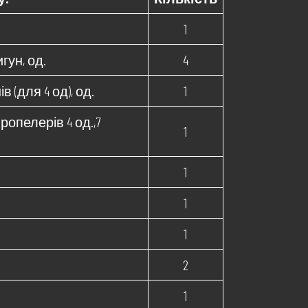
1
гун, од.
4
 (для 4 од), од.
1
опелерів 4 од.,7
1
1
1
1
2
1