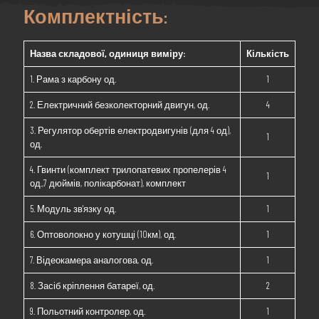
Комплектність:
Назва складової, одиниця виміру:
Кількість
1. Рама з карбону од.
1
2. Електричний безколекторний двигун, од.
4
3. Регулятор обертів електродвигунів (для 4 од),
1
од.
4. Гвинти (комплект трилопатевих пропелерів 4
1
од.,7 дюймів, полікарбонат), комплект
5. Модуль зв'язку од.
1
6. Оптоволокно у котушці (10км), од.
1
7. Відеокамера аналогова, од.
1
8. Засіб кріплення батареї, од.
2
9. Польотний контролер, од.
1