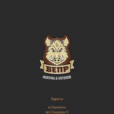
Адреса
м.Тернопіль
пр.С.Бандери 25