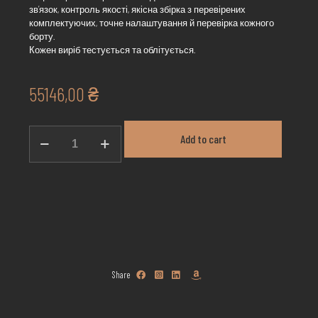
зв’язок, контроль якості, якісна збірка з перевірених
комплектуючих, точне налаштування й перевірка кожного
борту.
Кожен виріб тестується та облітується.
55146,00
₴
DERUN
Add to cart
1025O
/
10km
кількість
Share
н <