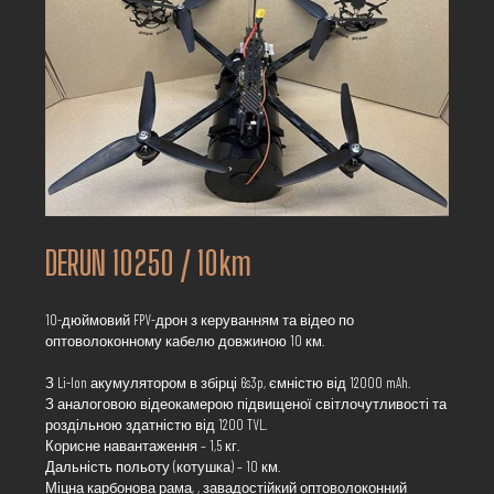
DERUN 1025O / 10km
10-дюймовий FPV-дрон з керуванням та відео по
оптоволоконному кабелю довжиною 10 км.
З Li-Ion акумулятором в збірці 6s3p, ємністю від 12000 mAh.
З аналоговою відеокамерою підвищеної світлочутливості та
роздільною здатністю від 1200 TVL.
Корисне навантаження – 1,5 кг.
Дальність польоту (котушка) – 10 км.
Міцна карбонова рама, , завадостійкий оптоволоконний