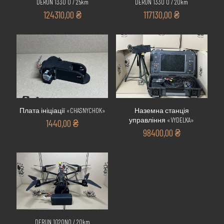
DERUN 1330 O / 25km
DERUN 1330 O / 20km
124310,00
₴
117130,00
₴
Плата ініціації «CHASNYCHOK»
Наземна станція
управління «VYDELKA»
1440,00
₴
98400,00
₴
DERUN 1020NO / 20km