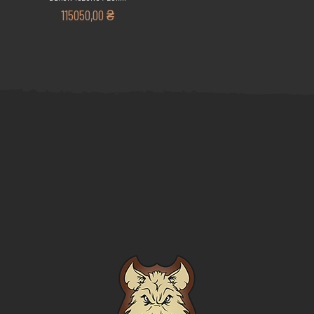
115050,00
₴