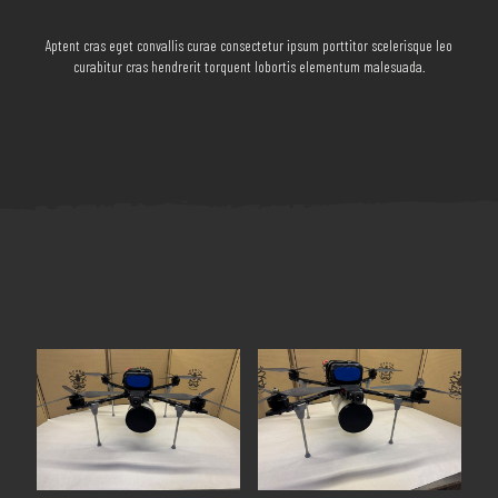
Aptent cras eget convallis curae consectetur ipsum porttitor scelerisque leo
curabitur cras hendrerit torquent lobortis elementum malesuada.