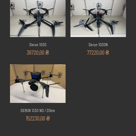
Derun 1030
Derun 1030N
36720,00
₴
77220,00
₴
DERUN 1330 NO / 20km
152230,00
₴